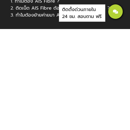
1.
ทำไมต้อง AIS Fibre ?
2.
ติดเน็ต AIS Fibre ต้องเตรียมเอกสารอะไรบ้าง ?
ติดตั้งด่วนภายใน
3.
ทำไมต้องย้ายค่ายมา AIS Fibre ?
24 ชม. สอบถาม ฟรี
ติดต่อเรา
0988364263
0985942294
เวลาทำการ
วันจันทร์ - เสาร์
8:30 - 18:00
Social media