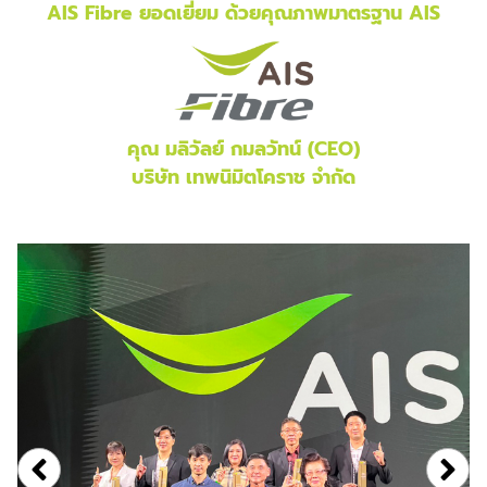
AIS Fibre ยอดเยี่ยม ด้วยคุณภาพมาตรฐาน AIS
คุณ มลิวัลย์ กมลวัทน์ (CEO)
บริษัท เทพนิมิตโคราช จำกัด